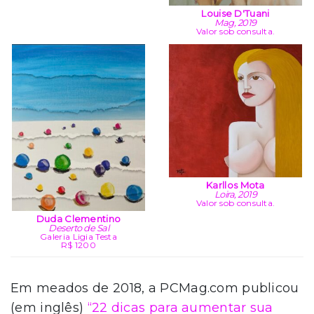
Louise D'Tuani
Mag, 2019
Valor sob consulta.
Karllos Mota
Loira, 2019
Valor sob consulta.
Duda Clementino
Deserto de Sal
Galeria Ligia Testa
R$ 1200
Em meados de 2018, a PCMag.com publicou
(em inglês)
“22 dicas para aumentar sua