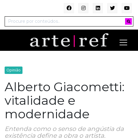
Opinião
Alberto Giacometti:
vitalidade e
modernidade
Entenda como o senso de angústia da
existência define a obra o artista.