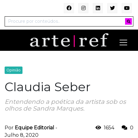
Opinião
Claudia Seber
Entendendo a poética da artista sob os
olhos de Sandra Marques.
Por
Equipe Editorial
-
1654
0
Julho 8, 2020