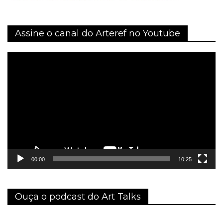
Assine o canal do Arteref no Youtube
Tocador
de
vídeo
00:00
10:25
Ouça o podcast do Art Talks