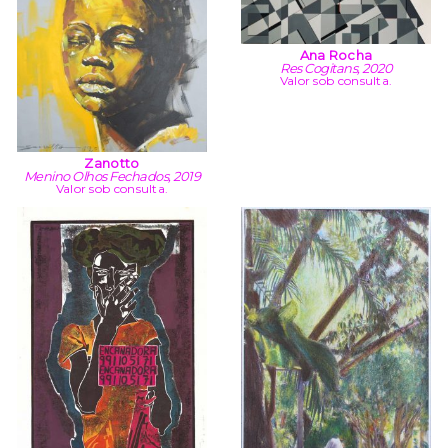
Ana Rocha
Res Cogitans, 2020
Valor sob consulta.
Zanotto
Menino Olhos Fechados, 2019
Valor sob consulta.