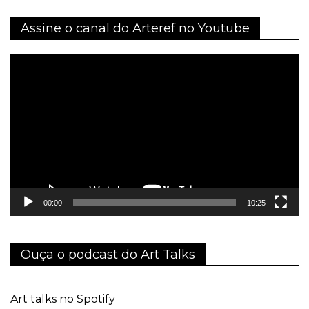
Assine o canal do Arteref no Youtube
Tocador
de
vídeo
00:00
10:25
Ouça o podcast do Art Talks
Art talks no Spotify