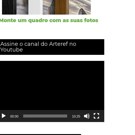
Assine o canal do Arteref no
Youtube
ocador
e
ídeo
00:00
10:25