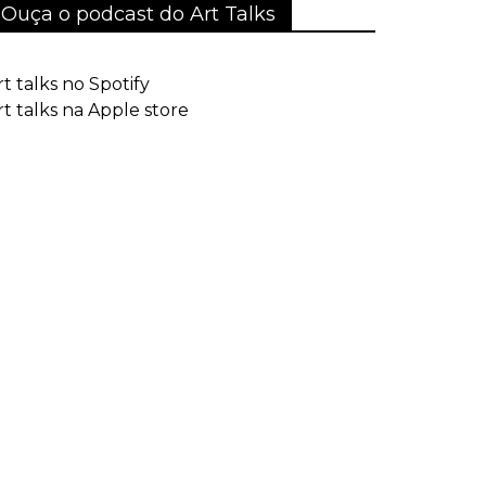
Ouça o podcast do Art Talks
rt talks no Spotify
rt talks na Apple store