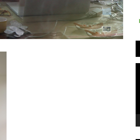
T
d
v