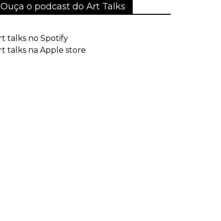
Ouça o podcast do Art Talks
rt talks no Spotify
rt talks na Apple store