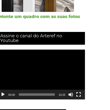
Assine o canal do Arteref no
Youtube
ocador
e
ídeo
00:00
10:25