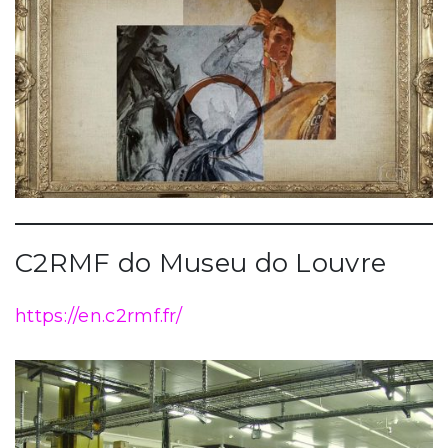
C2RMF do Museu do Louvre
https://en.c2rmf.fr/