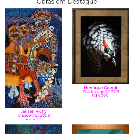
Obras em Destaque
Henrique Grandi
Faisão Lady 02, 2019
R$ 6000
Jansen Vichy
O Espanhol, 2009
R$ 5200