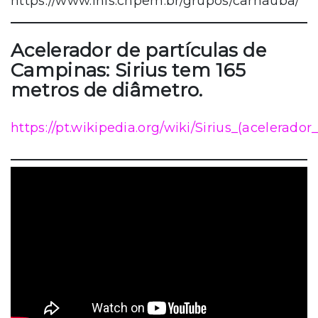
https://www.lnls.cnpem.br/grupos/carnauba/
Acelerador de partículas de
Campinas: Sirius tem 165
metros de diâmetro.
https://pt.wikipedia.org/wiki/Sirius_(acelera