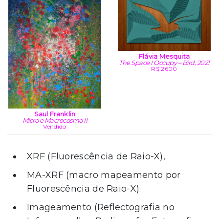
Flávia Mesquita
The Space I Occupy – Bird, 2021
R$ 2600
Saul Franklin
Micro e Macrocosmo II
Vendido
XRF (Fluorescência de Raio-X),
MA-XRF (macro mapeamento por
Fluorescência de Raio-X).
Imageamento (Reflectografia no