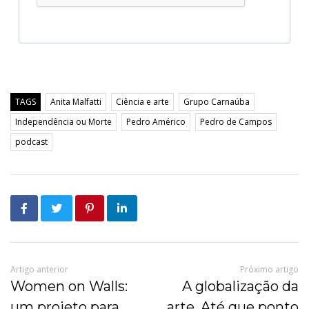
TAGS
Anita Malfatti
Ciência e arte
Grupo Carnaúba
Independência ou Morte
Pedro Américo
Pedro de Campos
podcast
Artigo anterior
Próximo artigo
Women on Walls:
A globalização da
um projeto para
arte. Até que ponto