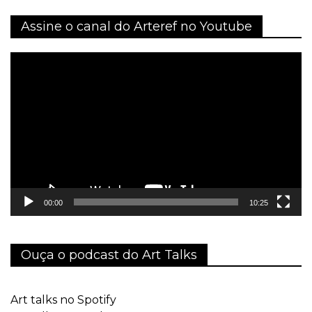
Assine o canal do Arteref no Youtube
Tocador
de
vídeo
00:00
10:25
Ouça o podcast do Art Talks
Art talks no Spotify