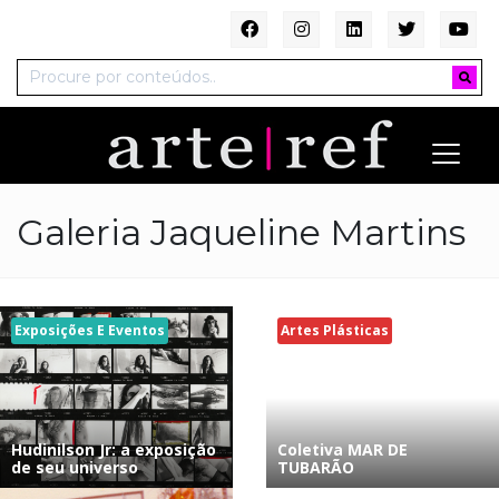
Galeria Jaqueline Martins
Exposições E Eventos
Artes Plásticas
Hudinilson Jr: a exposição
Coletiva MAR DE
de seu universo
TUBARÃO