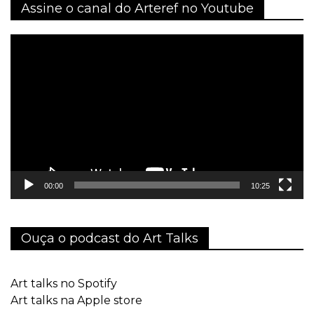
Assine o canal do Arteref no Youtube
Tocador
de
vídeo
00:00
10:25
Ouça o podcast do Art Talks
Art talks no Spotify
Art talks na Apple store