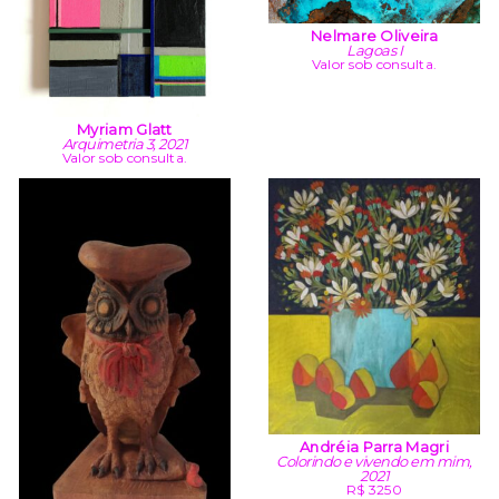
Nelmare Oliveira
Lagoas I
Valor sob consulta.
Myriam Glatt
Arquimetria 3, 2021
Valor sob consulta.
Andréia Parra Magri
Colorindo e vivendo em mim,
2021
R$ 3250