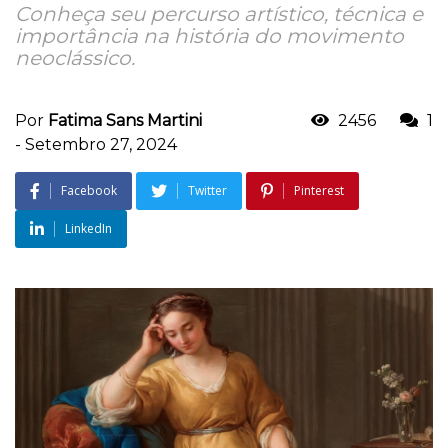
Conheça seu percurso artístico, técnica e
importância na história do movimento
neoclássico.
Por
Fatima Sans Martini
2456
1
-
Setembro 27, 2024
Facebook
Twitter
Pinterest
LinkedIn