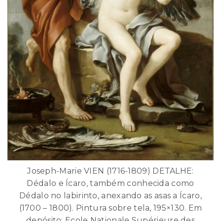
Joseph-Marie VIEN (1716-1809) DETALHE:
Dédalo e Ícaro, também conhecida como
Dédalo no labirinto, anexando as asas a Ícaro,
(1700 – 1800). Pintura sobre tela, 195×130. Em
depósito: Ecole Nationale Supérieure des