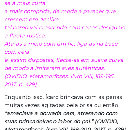
se à mais curta
a mais comprida, de modo a parecer que
crescem em declive
tal como vai crescendo com canas desiguais
a flauta rústica.
Ata-as a meio com um fio, liga-as na base
com cera
e, assim dispostas, flecte-as em suave curva
de modo a imitarem aves autênticas.
(OVIDIO,
Metamorfoses,
livro VIII, 189-195,
2017, p. 429)
Enquanto isso, Ícaro brincava com as penas,
muitas vezes agitadas pela brisa ou então
“amaciava a dourada cera, atrasando com
suas brincadeiras o labor do pai.” (OVIDIO,
Metamorfoses, livro VIII, 199-200, 2017, p. 429)