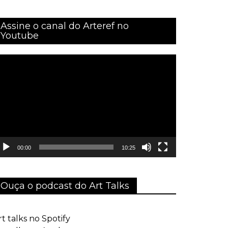
Assine o canal do Arteref no
Youtube
ocador
e
ídeo
00:00
10:25
Ouça o podcast do Art Talks
rt talks no Spotify