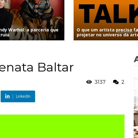
ndy Warhol: a parceria que
O que um artista precisa f
truiu
projetar no universo da art
enata Baltar
3137
2
LinkedIn