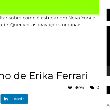
ltar sobre como é estudar em Nova York e
de. Quer ver as gravações originais
T
d
v
o de Erika Ferrari
8695
0
LinkedIn
A