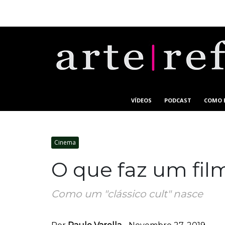
VÍDEOS
PODCAST
COMO 
Cinema
O que faz um film
Como um "clássico cult" nasce