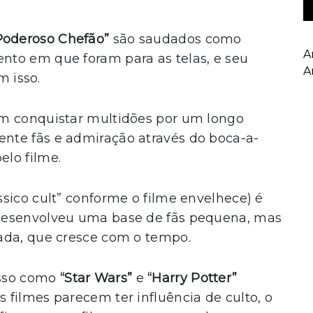
Poderoso Chefão”
são saudados como
A
to em que foram para as telas, e seu
A
m isso.
am conquistar multidões por um longo
nte fãs e admiração através do boca-a-
lo filme.
ssico cult” conforme o filme envelhece) é
desenvolveu uma base de fãs pequena, mas
ada, que cresce com o tempo.
esso como
“Star Wars”
e
“Harry Potter”
filmes parecem ter influência de culto, o