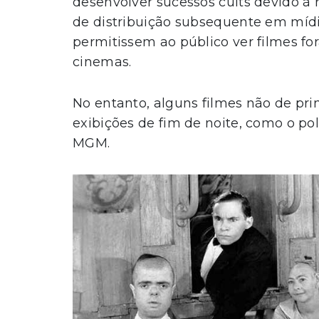
desenvolver sucessos cults devido à r
de distribuição subsequente em míd
permitissem ao público ver filmes fo
cinemas.
No entanto, alguns filmes não de pr
exibições de fim de noite, como o pol
MGM.