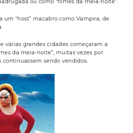
madrugada ou como “filmes da meia-noite”.
ia um “host” macabro como Vampira, de
a.
 de várias grandes cidades começaram a
lmes da meia-noite”, muitas vezes por
s continuassem sendo vendidos.