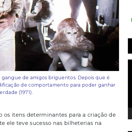
T
d
v
a gangue de amigos briguentos. Depois que é
dificação de comportamento para poder ganhar
berdade (1971).
 os itens determinantes para a criação de
e ele teve sucesso nas bilheterias na