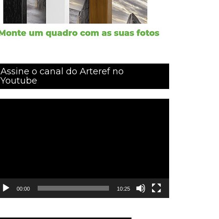
Assine o canal do Arteref no
Youtube
ocador
e
ídeo
00:00
10:25