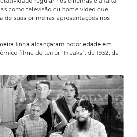
otatividade regular nos cinemas e à falta
ias como televisão ou home video que
ra de suas primeiras apresentações nos
imeira linha alcançaram notoriedade em
êmico filme de terror “Freaks”, de 1932, da