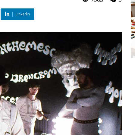
7068
0
LinkedIn