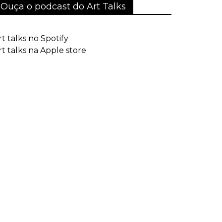
Ouça o podcast do Art Talks
rt talks no Spotify
rt talks na Apple store