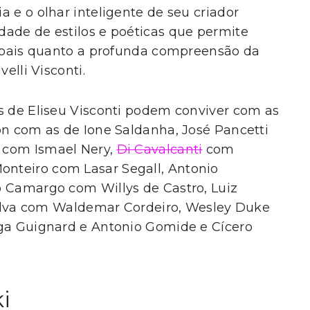
 e o olhar inteligente de seu criador
dade de estilos e poéticas que permite
essoais quanto a profunda compreensão da
elli Visconti.
s de Eliseu Visconti podem conviver com as
on com as de Ione Saldanha, José Pancetti
com Ismael Nery,
Di Cavalcanti
com
onteiro com Lasar Segall, Antonio
o Camargo com Willys de Castro, Luiz
 Silva com Waldemar Cordeiro, Wesley Duke
iga Guignard e Antonio Gomide e Cícero
i