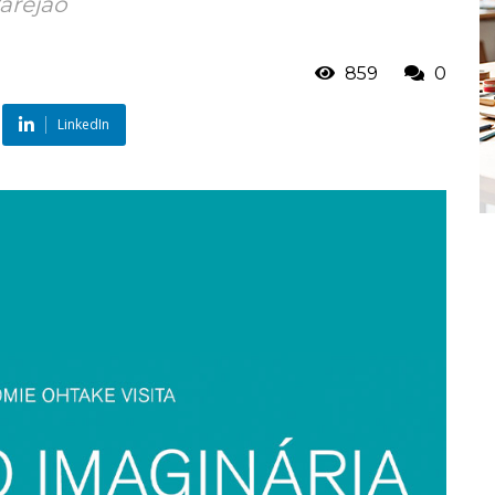
Varejão
859
0
LinkedIn