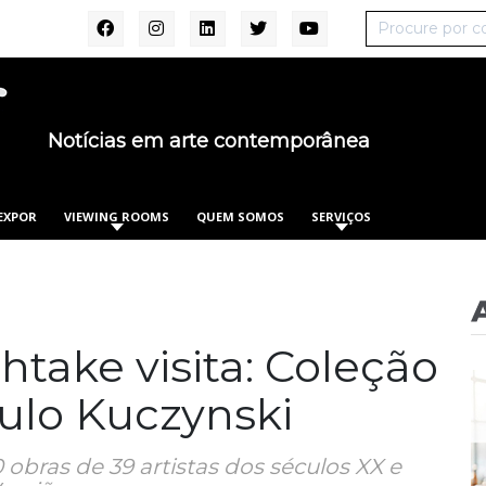
Notícias em arte contemporânea
EXPOR
VIEWING ROOMS
QUEM SOMOS
SERVIÇOS
htake visita: Coleção
ulo Kuczynski
obras de 39 artistas dos séculos XX e