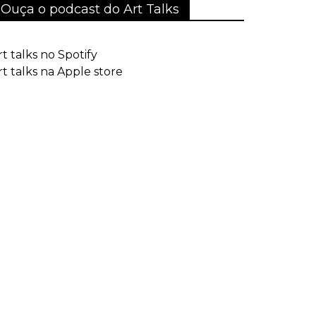
Ouça o podcast do Art Talks
rt talks no Spotify
rt talks na Apple store