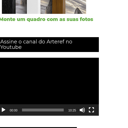
Assine o canal do Arteref no
Youtube
ocador
e
ídeo
00:00
10:25