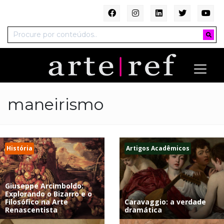
maneirismo
História
Artigos Acadêmicos
Giuseppe Arcimboldo:
Explorando o Bizarro e o
Filosófico na Arte
Caravaggio: a verdade
Renascentista
dramática