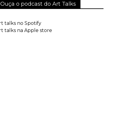
Ouça o podcast do Art Talks
rt talks no Spotify
rt talks na Apple store