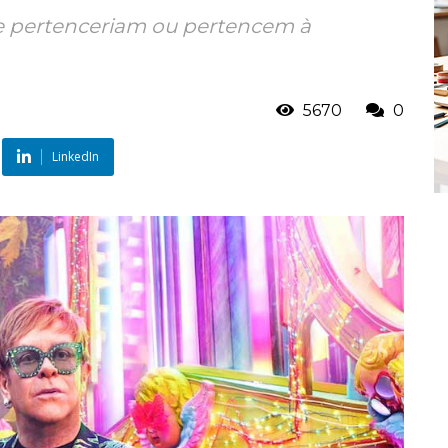
e pertenceriam ou pertencem à
5670
0
LinkedIn