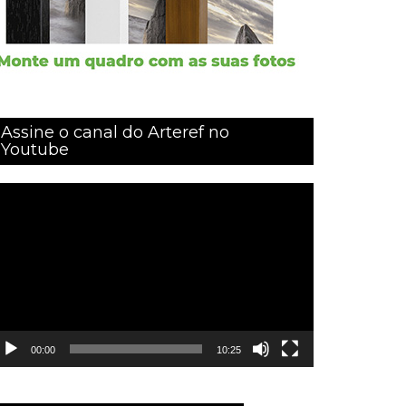
Assine o canal do Arteref no
Youtube
ocador
e
ídeo
00:00
10:25