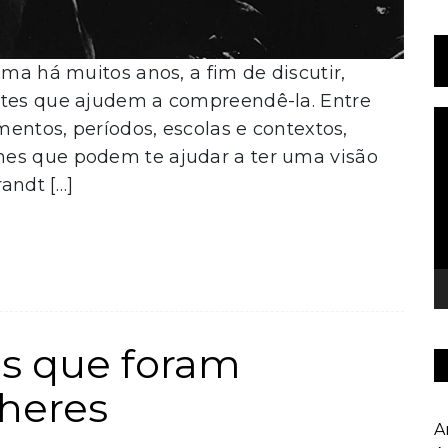
ema há muitos anos, a fim de discutir,
ntes que ajudem a compreendê-la. Entre
T
imentos, períodos, escolas e contextos,
d
mes que podem te ajudar a ter uma visão
v
andt […]
os que foram
lheres
A