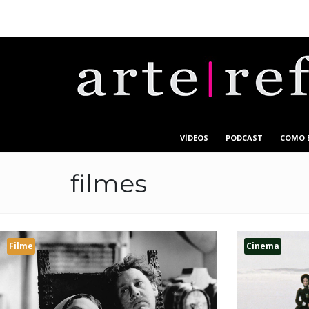
VÍDEOS
PODCAST
COMO 
filmes
Filme
Cinema