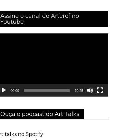
Assine o canal do Arteref no
Youtube
ocador
e
ídeo
00:00
10:25
Ouça o podcast do Art Talks
rt talks no Spotify