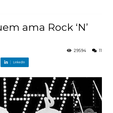
quem ama Rock ‘N’
29594
11
LinkedIn