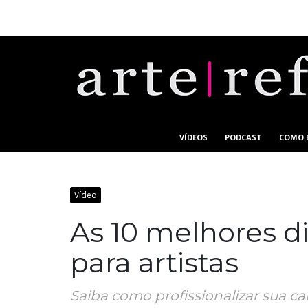
VÍDEOS
PODCAST
COMO 
Vídeo
As 10 melhores d
para artistas
Saiba como profissionalizar sua car