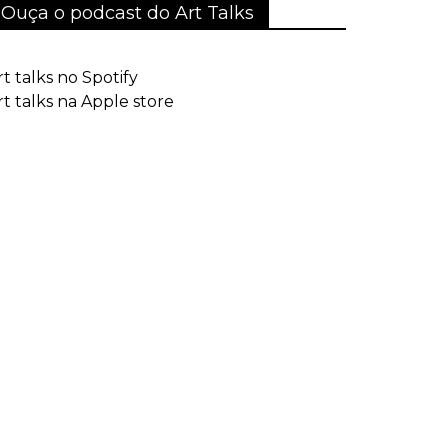
Ouça o podcast do Art Talks
rt talks no Spotify
rt talks na Apple store