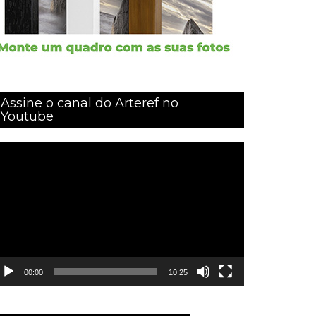
Assine o canal do Arteref no
Youtube
ocador
e
ídeo
00:00
10:25