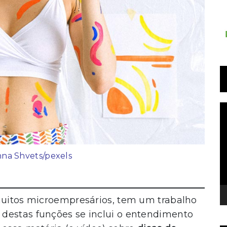
T
d
v
nna Shvets/pexels
 muitos microempresários, tem um trabalho
destas funções se inclui o entendimento