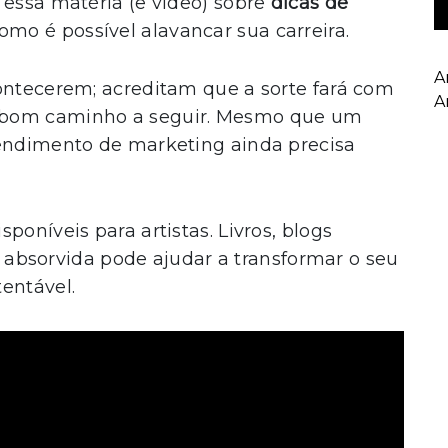
 essa matéria (e vídeo) sobre
dicas de
omo é possível alavancar sua carreira.
A
contecerem; acreditam que a sorte fará com
A
 bom caminho a seguir. Mesmo que um
tendimento de marketing ainda precisa
poníveis para artistas. Livros, blogs
absorvida pode ajudar a transformar o seu
entável.