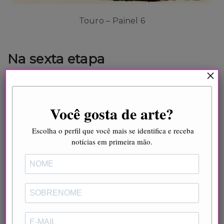
Touro – Painel 6
Na sexta etapa
×
Outra nova cabeça e cauda são criadas para
se adequar ao estilo e direção da imagem
Você gosta de arte?
em desenvolvimento. Picasso introduz mais
curvas para suavizar a rede de linhas que
Escolha o perfil que você mais se identifica e receba
entre-cruzam a criatura.
notícias em primeira mão.
Mais uma vez, ele ajusta a linha das costas
que agora começa como onda sobre os
ombros e flui como um pulso de energia ao
longo do comprimento de seu corpo.