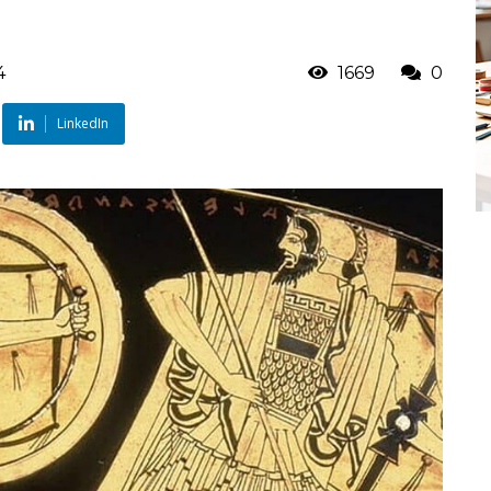
4
1669
0
LinkedIn