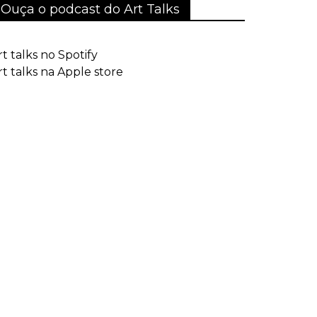
Ouça o podcast do Art Talks
rt talks no Spotify
rt talks na Apple store