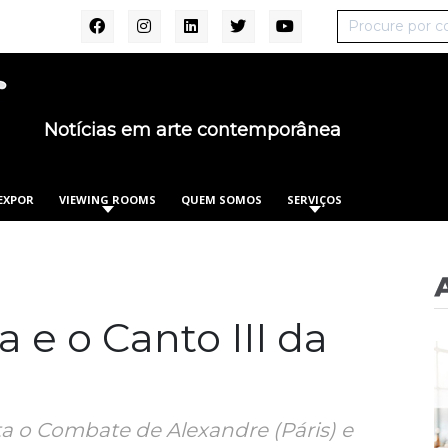
Notícias em arte contemporânea
EXPOR
VIEWING ROOMS
QUEM SOMOS
SERVIÇOS
a e o Canto III da
ata o Combate de Alexandre (Páris) e