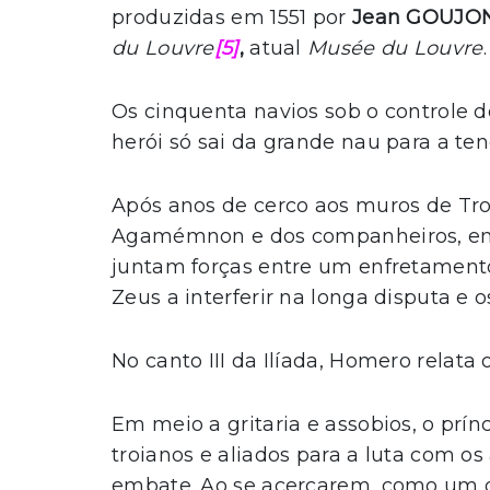
produzidas em 1551 por
Jean GOUJO
du Louvre
[5]
,
atual
Musée du Louvre
.
Os cinquenta navios sob o controle d
herói só sai da grande nau para a te
Após anos de cerco aos muros de Troi
Agamémnon e dos companheiros, ent
juntam forças entre um enfretamento
Zeus a interferir na longa disputa e
No canto III da Ilíada, Homero relata 
Em meio a gritaria e assobios, o prínc
troianos e aliados para a luta com o
embate. Ao se acercarem, como um d