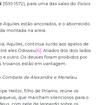
N
(1510-1572), para uma das salas do
Palais
e Aquiles estão ancorados, e o aborrecido
nda montada na areia.
a, Aquiles, continua surdo aos apelos de
re eles Odisseu
[6]
. Aliados dos dois lados
 e outro. Os deuses foram proibidos por
 os troianos estão em vantagem.
o
Combate de Alexandre e Menelau
.
ipe Heitor, filho de Príamo, reúne os
s aqueus, que marcham silenciosos para o
eus, com pele de leopardo sobre os