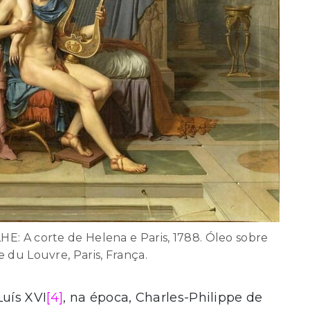
E: A corte de Helena e Paris, 1788. Óleo sobre
e du Louvre, Paris, França.
uís XVI
[4]
, na época, Charles-Philippe de