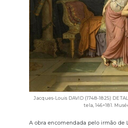
Jacques-Louis DAVID (1748-1825) DETALH
tela, 146×181. Musé
A obra encomendada pelo irmão de L