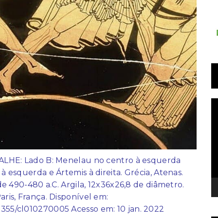
T
d
v
 DETALHE: Lado B: Menelau no centro à esquerda
à esquerda e Ártemis à direita. Grécia, Atenas.
 de 490-480 a.C. Argila, 12x36x26,8 de diâmetro.
ris, França. Disponível em:
/53355/cl010270005 Acesso em: 10 jan. 2022