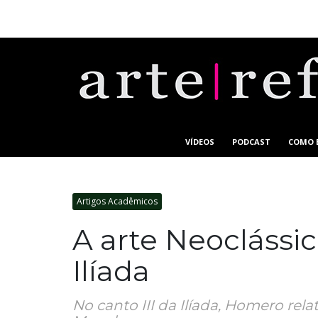
VÍDEOS
PODCAST
COMO 
Artigos Acadêmicos
A arte Neoclássic
Ilíada
No canto III da Ilíada, Homero rel