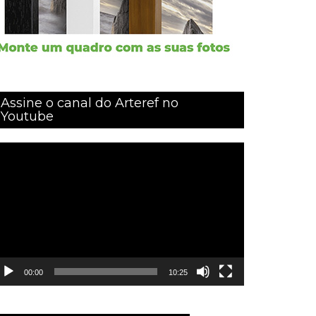
Assine o canal do Arteref no
Youtube
ocador
e
ídeo
00:00
10:25