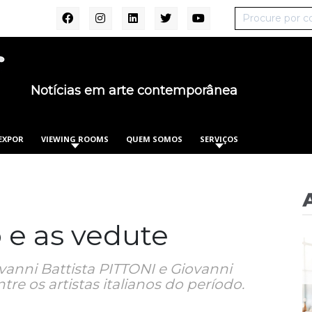
Notícias em arte contemporânea
EXPOR
VIEWING ROOMS
QUEM SOMOS
SERVIÇOS
 e as vedute
anni Battista PITTONI e Giovanni
re os artistas italianos do período.