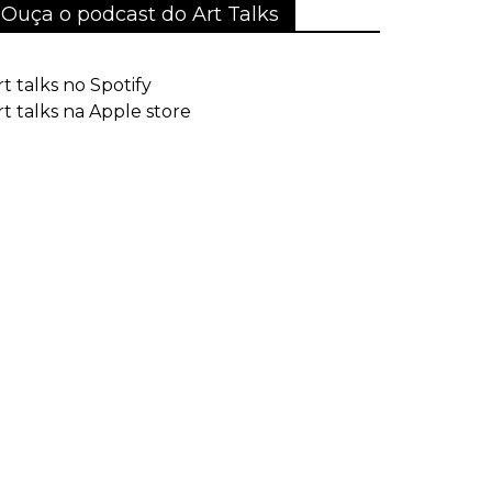
Ouça o podcast do Art Talks
rt talks no Spotify
rt talks na Apple store