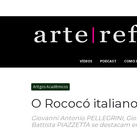
VÍDEOS
PODCAST
COMO 
Artigos Acadêmicos
O Rococó italiano
Giovanni Antonio PELLEGRINI, Giov
Battista PIAZZETTA se destacam ent