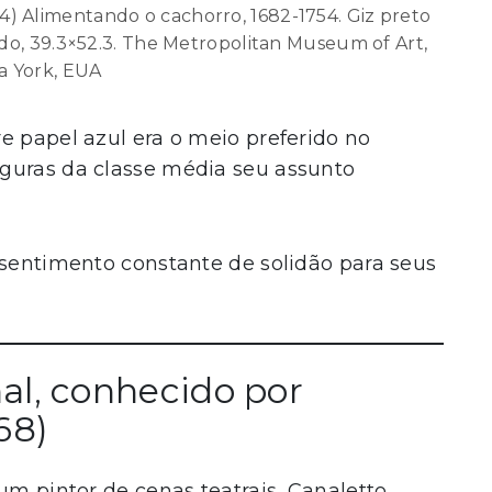
4) Alimentando o cachorro, 1682-1754. Giz preto
do, 39.3×52.3. The Metropolitan Museum of Art,
a York, EUA
e papel azul era o meio preferido no
guras da classe média seu assunto
 sentimento constante de solidão para seus
al, conhecido por
68)
um pintor de cenas teatrais, Canaletto