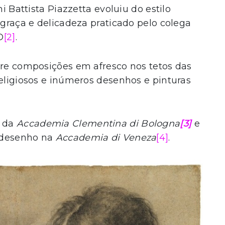
ni Battista Piazzetta evoluiu do estilo
 graça e delicadeza praticado pelo colega
O
[2]
.
tre composições em afresco nos tetos das
religiosos e inúmeros desenhos e pinturas
o da
Accademia Clementina di Bologna
[3]
e
e desenho na
Accademia di Veneza
[4]
.