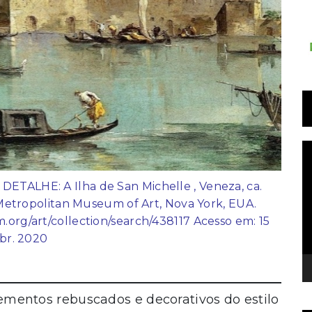
T
d
v
DETALHE: A Ilha de San Michelle , Veneza, ca.
 Metropolitan Museum of Art, Nova York, EUA.
rg/art/collection/search/438117 Acesso em: 15
br. 2020
elementos rebuscados e decorativos do estilo