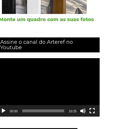
Assine o canal do Arteref no
Youtube
ocador
e
ídeo
00:00
10:25