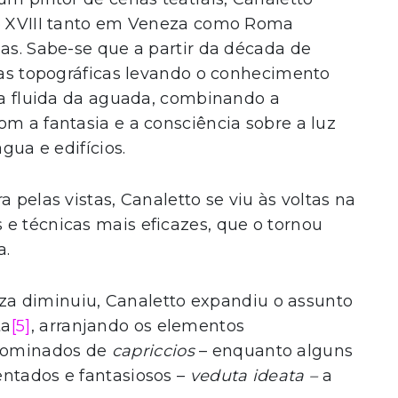
lo XVIII tanto em Veneza como Roma
nas. Sabe-se que a partir da década de
uras topográficas levando o conhecimento
ica fluida da aguada, combinando a
om a fantasia e a consciência sobre a luz
gua e edifícios.
 pelas vistas, Canaletto se viu às voltas na
e técnicas mais eficazes, que o tornou
a.
za diminuiu, Canaletto expandiu o assunto
ta
[5]
, arranjando os elementos
nominados de
capriccios
– enquanto alguns
entados e fantasiosos –
veduta ideata –
a