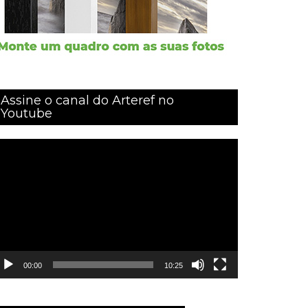
Assine o canal do Arteref no
Youtube
ocador
e
ídeo
00:00
10:25