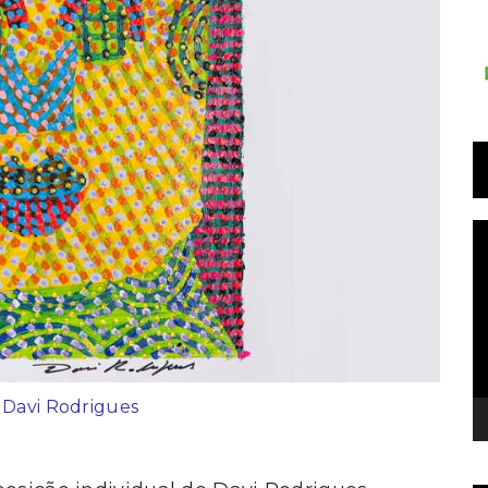
T
d
v
 Davi Rodrigues