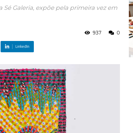
a Sé Galeria, expõe pela primeira vez em
937
0
LinkedIn