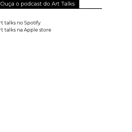
Ouça o podcast do Art Talks
rt talks no Spotify
rt talks na Apple store