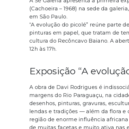
A Sé Galeria apresenta a primeira ex
(Cachoeira – 1968) na sede da galeria
em São Paulo.
“A evolução do picolé” reúne parte de
pinturas em papel, que tratam de te
cultura do Recôncavo Baiano. A abert
12h às 17h.
Exposição “A evolução
A obra de Davi Rodrigues é indissociá
margens do Rio Paraguaçu, na cidad
desenhos, pinturas, gravuras, escultu
lendas e tradições — além da flora e
região de enorme influência africana 
de muitas facetas e muito ativa nas esf