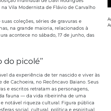
posição individual de Davi Rodrigues
, na Vila Modernista de Flávio de Carvalho
A
 suas coleções, séries de gravuras e
A
mas, na grande maioria, relacionados à
ura acontece no sábado, 17 de junho, das
 do picolé”
vel da experiência de ter nascido e viver às
e de Cachoeira, no Recôncavo Baiano. Seus
ras e escritos retratam as personagens,
 da fauna — da vida ribeirinha de uma
e notável riqueza cultural. Figura pública
eras social, cultural, política e espiritual