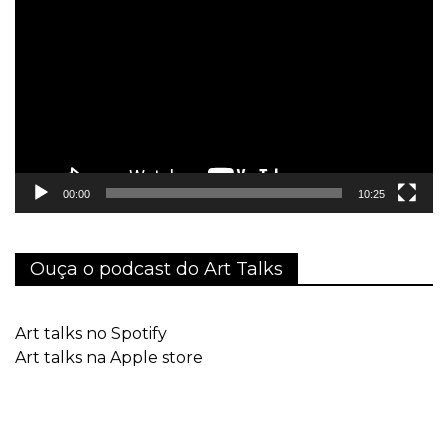
de
vídeo
00:00
10:25
Ouça o podcast do Art Talks
Art talks no Spotify
Art talks na Apple store