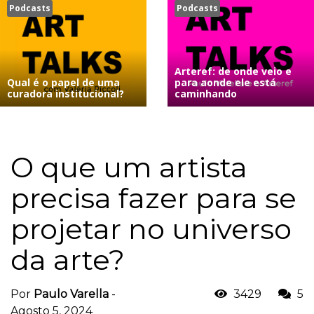
Podcasts
Podcasts
Arteref: de onde veio e
Qual é o papel de uma
para aonde ele está
curadora institucional?
caminhando
O que um artista
precisa fazer para se
projetar no universo
da arte?
Por
Paulo Varella
-
3429
5
Agosto 5, 2024