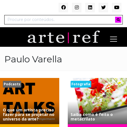
Paulo Varella
Podcasts
Fotografia
O que um artista precisa
fazer para se projetar no
Saiba como é feito o
universo da arte?
metacrilato