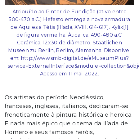
Atribuído ao Pintor de Fundição (ativo entre
500-470 a.C.) Hefesto entrega a nova armadura
de Aquiles a Tétis (Ilíada, XVIII, 614-617). Kylix[1]
de figura vermelha. Ática, ca. 490-480 a.C.
Cerâmica, 12x30 de diâmetro. Staatlichen
Museen zu Berlin, Berlim, Alemanha. Disponível
em: http://www.smb-digital.de/eMuseumPlus?
service=ExternalInterface&module=collection&ob
Acesso em 11 mai. 2022.
Os artistas do período Neoclássico,
franceses, ingleses, italianos, dedicaram-se
freneticamente à pintura histórica e heroica.
E nada mais épico que o tema da Ilíada de
Homero e seus famosos heróis,