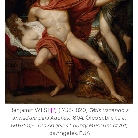
Benjamin WEST
[2]
(1738-1820)
Tétis trazendo a
armadura para Aquiles
, 1804. Óleo sobre tela,
68,6×50,8.
Los Angeles County Museum of Art,
Los Angeles, EUA.