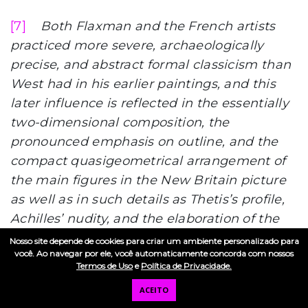
[7]
Both Flaxman and the French artists
practiced more severe, archaeologically
precise, and abstract formal classicism than
West had in his earlier paintings, and this
later influence is reflected in the essentially
two-dimensional composition, the
pronounced emphasis on outline, and the
compact quasigeometrical arrangement of
the main figures in the New Britain picture
as well as in such details as Thetis’s profile,
Achilles’ nudity, and the elaboration of the
sword, shield, and helmet.
Disponível em:
Nosso site depende de cookies para criar um ambiente personalizado para
você. Ao navegar por ele, você automaticamente concorda com nossos
New Britain Museum of American Art,
Termos de Uso
e
Política de Privacidade.
Connecticut, EUA.
ACEITO
https://ink.nbmaa.org/objects/70/thetis-