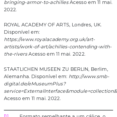
bringing-armor-to-achilles
Acesso em 11 mai.
2022.
ROYAL ACADEMY OF ARTS, Londres, UK.
Disponível em:
https://www.royalacademy.org.uk/art-
artists/work-of-art/achilles-contending-with-
the-rivers
Acesso em 11 mai. 2022.
STAATLICHEN MUSEEN ZU BERLIN, Berlim,
Alemanha. Disponível em:
http://www.smb-
digital.de/eMuseumPlus?
service=ExternalInterface&module=collection
Acesso em 11 mai. 2022.
[1]
Formato semelhante a um cálice, o