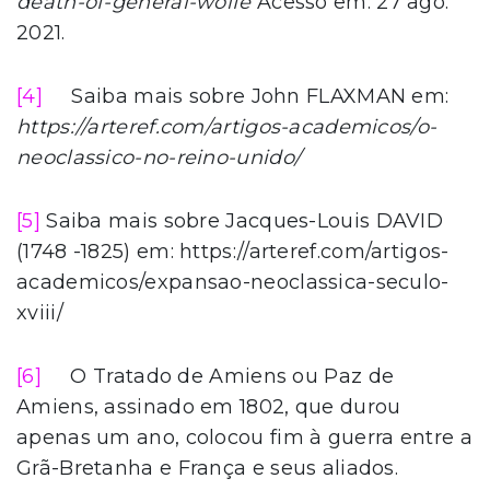
death-of-general-wolfe
Acesso em: 27 ago.
2021.
[4]
Saiba mais sobre John FLAXMAN em:
https://arteref.com/artigos-academicos/o-
neoclassico-no-reino-unido/
[5]
Saiba mais sobre Jacques-Louis DAVID
(1748 -1825) em: https://arteref.com/artigos-
academicos/expansao-neoclassica-seculo-
xviii/
[6]
O Tratado de Amiens ou Paz de
Amiens, assinado em 1802, que durou
apenas um ano, colocou fim à guerra entre a
Grã-Bretanha e França e seus aliados.