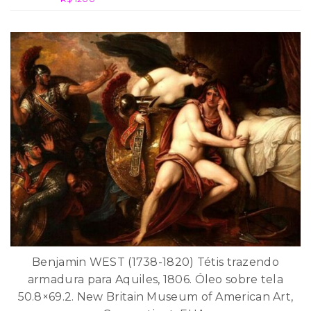
Benjamin WEST (1738-1820) Tétis trazendo
armadura para Aquiles, 1806. Óleo sobre tela
50.8×69.2. New Britain Museum of American Art,