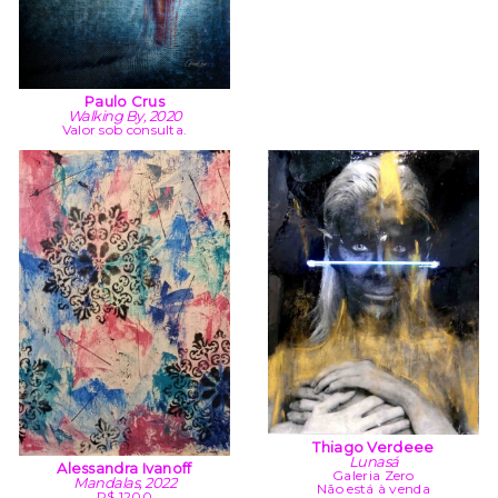
Paulo Crus
Walking By, 2020
Valor sob consulta.
Thiago Verdeee
Lunasá
Alessandra Ivanoff
Galeria Zero
Mandalas, 2022
Não está à venda
R$ 1200