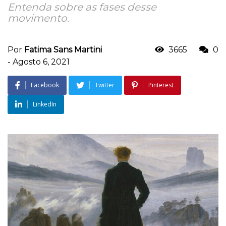
Entenda sobre as fases desse
movimento.
Por
Fatima Sans Martini
3665
0
-
Agosto 6, 2021
Facebook
Twitter
Pinterest
LinkedIn