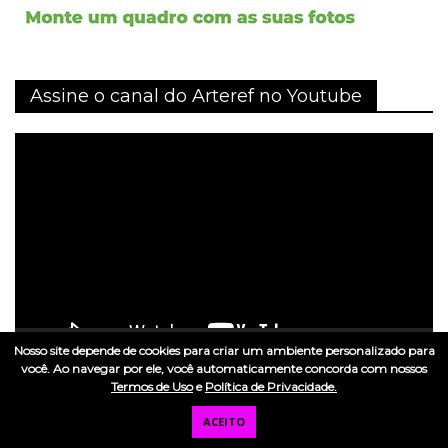
Assine o canal do Arteref no Youtube
Tocador
de
vídeo
Nosso site depende de cookies para criar um ambiente personalizado para
00:00
10:25
você. Ao navegar por ele, você automaticamente concorda com nossos
Termos de Uso
e
Política de Privacidade.
Ouça o podcast do Art Talks
ACEITO