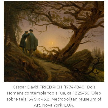
Caspar David FRIEDRICH (1774-1840) Dois
Homens contemplando a lua, ca. 1825–30. Óleo
sobre tela, 34.9 x 43.8. Metropolitan Museum of
Art, Nova York, EUA.