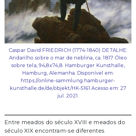
Caspar David FRIEDRICH (1774-1840) DETALHE:
Andarilho sobre o mar de neblina, ca. 1817 Óleo
sobre tela, 94,8x74,8. Hamburger Kunsthalle,
Hamburg, Alemanha. Disponível em:
https://online-sammlung.hamburger-
kunsthalle.de/de/objekt/HK-5161 Acesso em: 27
jul. 2021.
Entre meados do século XVIII e meados do
século XIX encontram-se diferentes